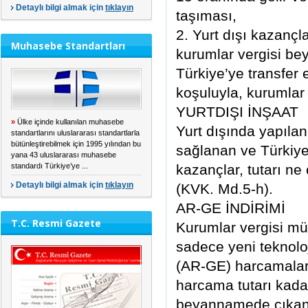
Detaylı bilgi almak için
tıklayın
taşıması,
2. Yurt dışı kazançla
Muhasebe Standartları
kurumlar vergisi be
Türkiye’ye transfer 
koşuluyla, kurumlar
YURTDIŞI İNŞAAT
»
Ülke içinde kullanılan muhasebe
Yurt dışında yapılan
standartlarını uluslararası standartlarla
bütünleştirebilmek için 1995 yılından bu
sağlanan ve Türkiye’
yana 43 uluslararası muhasebe
standardı Türkiye’ye ...
kazançlar, tutarı ne
Detaylı bilgi almak için
tıklayın
(KVK. Md.5-h).
AR-GE İNDİRİMİ
T.C. Resmi Gazete
Kurumlar vergisi mük
sadece yeni teknoloj
(AR-GE) harcamaları 
harcama tutarı kada
beyannamede çıkan k