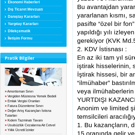
Ekonomi Haberleri
Bu avantajdan yarar
Dış Ticaret Mevzuatı
yararlanan kısmı, sa
Danıştay Kararları
pasifte “özel bir fon
Yargıtay Kararları
yapıldığı yılı izleye
Dilekçematik
İletişim Formu
gerekiyor (KVK Md.5 
2. KDV İstisnası :
En az iki tam yıl sü
Pratik Bilgiler
iştirak hisselerinin
İştirak hissesi, bir 
“ilmühaber” bastırılm
veya ilmühaberlerin
»
Amortisman Sınırı
»
Vergiden Müstesna Yemek Bedeli
YURTDIŞI KAZANC
»
Emlak Vergisi Oranları
»
Fatura Düzenleme Sınırı
Anonim ve limited şi
»
Değer Artış Kazançları İstisna
temsilcileri aracılığı
Tutarları
»
Kıdem Tazminatı Tavanı
1. Bu kazançların, 
»
Usulsüzlük Cezalarına Ait Cetvel
»
Yıllık Ücretli İzinler
15 oranında gelir ve