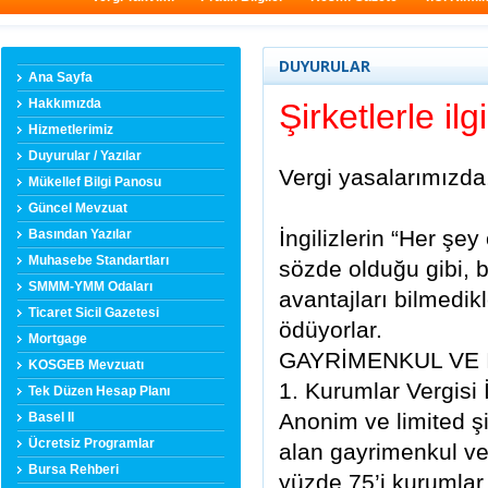
DUYURULAR
Ana Sayfa
Hakkımızda
Şirketlerle ilg
Hizmetlerimiz
Duyurular / Yazılar
Vergi yasalarımızda, 
Mükellef Bilgi Panosu
Güncel Mevzuat
İngilizlerin “Her şe
Basından Yazılar
Muhasebe Standartları
sözde olduğu gibi, ba
SMMM-YMM Odaları
avantajları bilmedik
Ticaret Sicil Gazetesi
ödüyorlar.
Mortgage
GAYRİMENKUL VE 
KOSGEB Mevzuatı
1. Kurumlar Vergisi İ
Tek Düzen Hesap Planı
Anonim ve limited şir
Basel II
Ücretsiz Programlar
alan gayrimenkul ve 
Bursa Rehberi
yüzde 75’i kurumlar