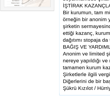
İŞTİRAK KAZANÇLA
Bir kurumun, tam m
örneğin bir anonim y
şirketin sermayesin
ettiği kazanç, kuru
dağıtımı stopaja da
BAĞIŞ VE YARDIM
Anonim ve limited şir
nereye yapıldığı ve
tamamen kurum kazan
Şirketlerle ilgili verg
Diğerlerini de bir b
Şükrü Kızılot / Hürri