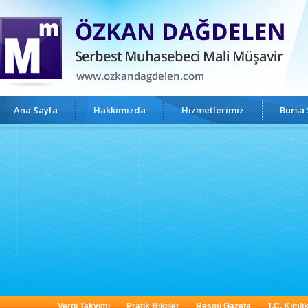
Ana Sayfa
Hakkımızda
Hizmetlerimiz
Bursa
Vergi Takvimi
Pratik Bilgiler
Resmi Gazete
T.C. Kimli