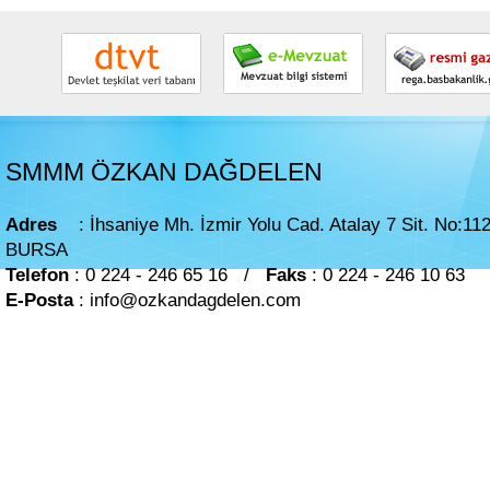
SMMM ÖZKAN DAĞDELEN
Adres
: İhsaniye Mh. İzmir Yolu Cad. Atalay 7 Sit. No:112/
BURSA
Telefon
: 0 224 - 246 65 16 /
Faks
: 0 224 - 246 10 63
E-Posta
: info@ozkandagdelen.com